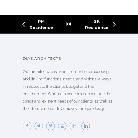
PM
SK
Residence
Residence
DIAS ARCHITECTS
Our architecture is an instrument of processing
and linking functions, needs, and visions, always
in respect to the client’s budget and the
environment. Our main concern is to include the
direct and existent needs of our clients, as well as
their future needs, to achieve a unique design.